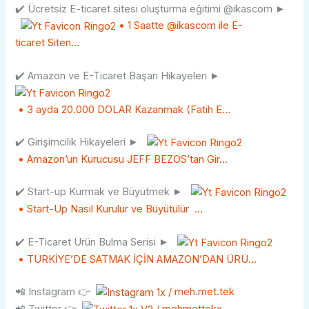
✔️ Ücretsiz E-ticaret sitesi oluşturma eğitimi @ikascom ►
• 1 Saatte @ikascom ile E-
ticaret Siten…
✔️ Amazon ve E-Ticaret Başarı Hikayeleri ►
• 3 ayda 20.000 DOLAR Kazanmak (Fatih E…
✔️ Girişimcilik Hikayeleri ►
• Amazon’un Kurucusu JEFF BEZOS’tan Gir…
✔️ Start-up Kurmak ve Büyütmek ►
• Start-Up Nasıl Kurulur ve Büyütülür …
✔️ E-Ticaret Ürün Bulma Serisi ►
• TÜRKİYE’DE SATMAK İÇİN AMAZON’DAN ÜRÜ…
📲 Instagram 👉
/ meh.met.tek