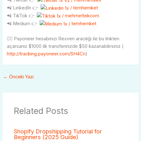
📲 Twitter 👉
/ mehmettekx
📲 LinkedIn 👉
/ temhemket
📲 TikTok 👉
/ mehmettekcom
📲 Medium 👉
/ temhemket
👉🏼 Payoneer hesabınızı Rexven aracılığı ile bu linkten
açarsanız $1000 ilk transferinizde $50 kazanabilirsiniz (
http://tracking.payoneer.com/SH4Cn
)
←
Önceki Yazı
Related Posts
Shopify Dropshipping Tutorial for
Beginners (2025 Guide)