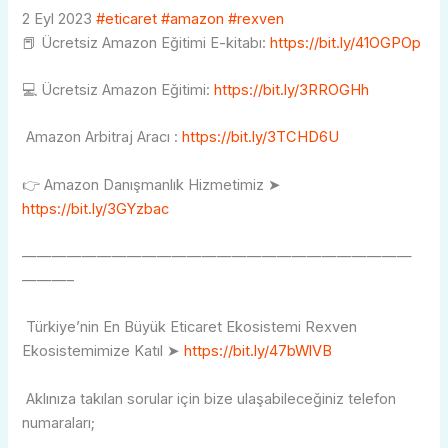
2 Eyl 2023
#eticaret
#amazon
#rexven
📕 Ücretsiz Amazon Eğitimi E-kitabı:
https://bit.ly/41OGPOp
💻 Ücretsiz Amazon Eğitimi:
https://bit.ly/3RROGHh
Amazon Arbitraj Aracı :
https://bit.ly/3TCHD6U
👉 Amazon Danışmanlık Hizmetimiz
➤
https://bit.ly/3GYzbac
——————————————————————————
———–
Türkiye’nin En Büyük Eticaret Ekosistemi Rexven
Ekosistemimize Katıl ➤
https://bit.ly/47bWlVB
Aklınıza takılan sorular için bize ulaşabileceğiniz telefon
numaraları;