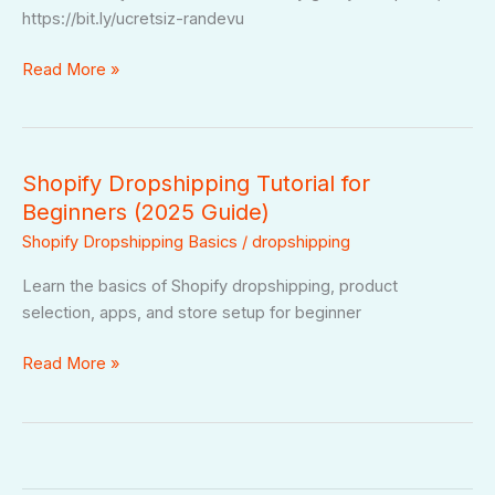
https://bit.ly/ucretsiz-randevu
Read More »
Shopify Dropshipping Tutorial for
Shopify
Dropshipping
Beginners (2025 Guide)
Tutorial
Shopify Dropshipping Basics
/
dropshipping
for
Learn the basics of Shopify dropshipping, product
Beginners
selection, apps, and store setup for beginner
(2025
Guide)
Read More »