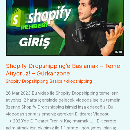
Dropshipping’e
Başlamak
–
Temel
Atıyoruz!
–
Gürkanzone
Shopify Dropshipping’e Başlamak – Temel
Atıyoruz! – Gürkanzone
Shopify Dropshipping Basics
/
dropshipping
26 Mar 2023 Bu video ile Shopify Dropshipping temellerini
atıyoruz. 2 hafta içerisinde gelecek videoda ise bu temelin
üzerine Shopify Dropshipping işimizi inşa edeceğiz. Bu
videodan sonra izlemeniz gereken E-ticaret Videosu:
• 2023’de E-Ticaret Trenini Kaçırmamak … E-ticarete
adım atmak için ekibimiz ile 1-1 strateji görüşmesi planla;