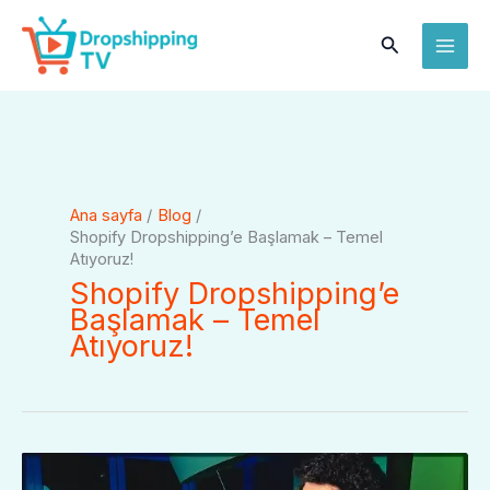
İçeriğe
MAI
atla
Arama
ME
Ana sayfa
Blog
Shopify Dropshipping’e Başlamak – Temel
Atıyoruz!
Shopify Dropshipping’e
Başlamak – Temel
Atıyoruz!
Shopify